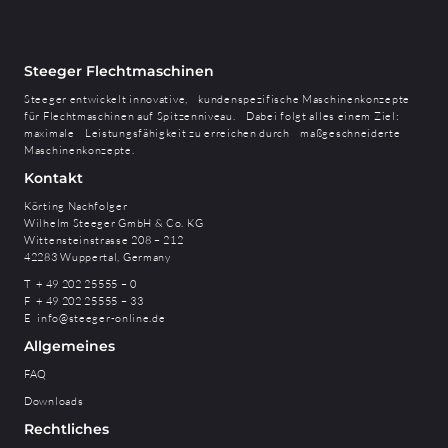
Steeger Flechtmaschinen
Steeger entwickelt innovative, kundenspezifische Maschinenkonzepte
für Flechtmaschinen auf Spitzenniveau. Dabei folgt alles einem Ziel:
maximale Leistungsfähigkeit zu erreichen durch maßgeschneiderte
Maschinenkonzepte.
Kontakt
Körting Nachfolger
Wilhelm Steeger GmbH & Co. KG
Wittensteinstrasse 208 – 212
42283 Wuppertal, Germany
T + 49 202 25555 – 0
F + 49 202 25555 – 33
E
info@steeger-online.de
Allgemeines
FAQ
Downloads
Rechtliches