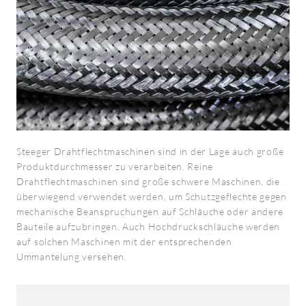
Steeger Drahtflechtmaschinen sind in der Lage auch große
Produktdurchmesser zu verarbeiten. Reine
Drahtflechtmaschinen sind große schwere Maschinen, die
überwiegend verwendet werden, um Schutzgeflechte gegen
mechanische Beanspruchungen auf Schläuche oder andere
Bauteile aufzubringen. Auch Hochdruckschläuche werden
auf solchen Maschinen mit der entsprechenden
Ummantelung versehen.