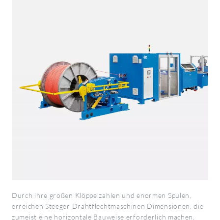
Durch ihre großen Klöppelzahlen und enormen Spulen,
erreichen Steeger Drahtflechtmaschinen Dimensionen, die
zumeist eine horizontale Bauweise erforderlich machen.