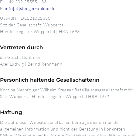
F + 49 202 25555 - 33
E
info[at]steeger-online.de
USt-IdNr. DE121022330
Sitz der Gesellschaft: Wuppertal
Handelsregister Wuppertal | HRA 7693
Vertreten durch
die Geschäftsführer
Axel Ludwig | Bernd Rehrmann
Persönlich haftende Gesellschafterin
Körting Nachfolger Wilhelm Steeger Beteiligungsgesellschaft mbH
Sitz: Wuppertal Handelsregister Wuppertal HRB 4972
Haftung
Die auf dieser Website abrufbaren Beiträge dienen nur der
allgemeinen Information und nicht der Beratung in konkreten
Fällen. Wir sind bemüht, für die Richtigkeit und Aktualität aller auf