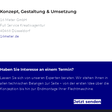
Konzept, Gestaltung & Umsetzung
16 Meter GmbH
Full Service Kreativagentur
40468 Düsseldorf
16meter.de
Haben Sie Interesse an einem Termin?
Lassen Sie sich von unseren Experten beraten. Wir stehen Ihnen in
allen technischen Belangen zur Seite – von der ersten Idee über die
Konzeption bis hin zur Endmontage Ihrer Flechtmaschine.
Jetzt senden