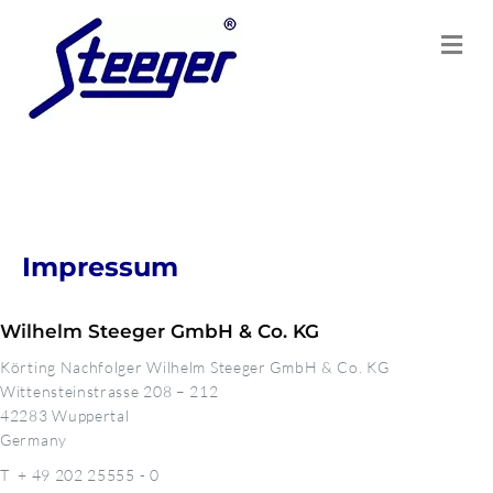
Na
Impressum
Wilhelm Steeger GmbH & Co. KG
Körting Nachfolger Wilhelm Steeger GmbH & Co. KG
Wittensteinstrasse 208 – 212
42283 Wuppertal
Germany
T + 49 202 25555 - 0