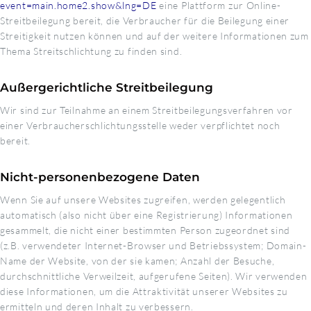
event=main.home2.show&lng=DE
eine Plattform zur Online-
Streitbeilegung bereit, die Verbraucher für die Beilegung einer
Streitigkeit nutzen können und auf der weitere Informationen zum
Thema Streitschlichtung zu finden sind.
Außergerichtliche Streitbeilegung
Wir sind zur Teilnahme an einem Streitbeilegungsverfahren vor
einer Verbraucherschlichtungsstelle weder verpflichtet noch
bereit.
Nicht-personenbezogene Daten
Wenn Sie auf unsere Websites zugreifen, werden gelegentlich
automatisch (also nicht über eine Registrierung) Informationen
gesammelt, die nicht einer bestimmten Person zugeordnet sind
(z.B. verwendeter Internet-Browser und Betriebssystem; Domain-
Name der Website, von der sie kamen; Anzahl der Besuche,
durchschnittliche Verweilzeit, aufgerufene Seiten). Wir verwenden
diese Informationen, um die Attraktivität unserer Websites zu
ermitteln und deren Inhalt zu verbessern.