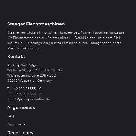
Steeger Flechtmaschinen
Steeger entwickelt innovative, kundenspezifische Maschinenkonzepte
für Flechtmaschinen auf Spitzenniveau. Dabei folgt alles einem Ziel:
maximale Leistungsfähigkeit zu erreichen durch maßgeschneiderte
Maschinenkonzepte.
Kontakt
Körting Nachfolger
Wilhelm Steeger GmbH & Co. KG
Wittensteinstrasse 208 – 212
42283 Wuppertal, Germany
T + 49 202 25555 – 0
F + 49 202 25555 – 33
E
info@steeger-online.de
Allgemeines
FAQ
Downloads
Rechtliches