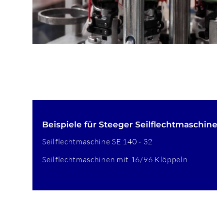
Beispiele für Steeger Seilflechtmaschin
Seilflechtmaschine SE 140 - 32
Seilflechtmaschinen mit 16/96 Klöppeln