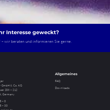
hr Interesse geweckt?
– wir beraten und informieren Sie gerne.
Allgemeines
ger
FAQ
r GmbH & Co. KG
Downloads
sse 208 – 212
l, Germany
5 – 0
5 – 33