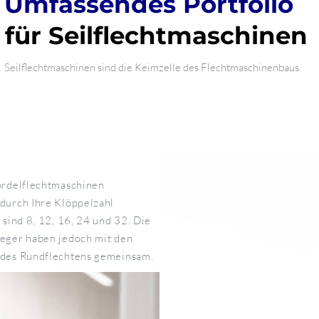
Umfassendes Portfolio
für Seilflechtmaschinen
Seilflechtmaschinen sind die Keimzelle des Flechtmaschinenbaus.
ordelflechtmaschinen
durch Ihre Klöppelzahl
sind 8, 12, 16, 24 und 32. Die
eger haben jedoch mit den
 des Rundflechtens gemeinsam.