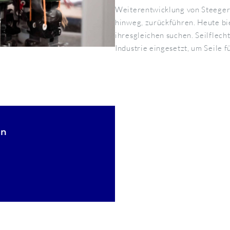
Weiterentwicklung von Steeger 
hinweg, zurückführen. Heute bie
ihresgleichen suchen. Seilflec
Industrie eingesetzt, um Seile 
en