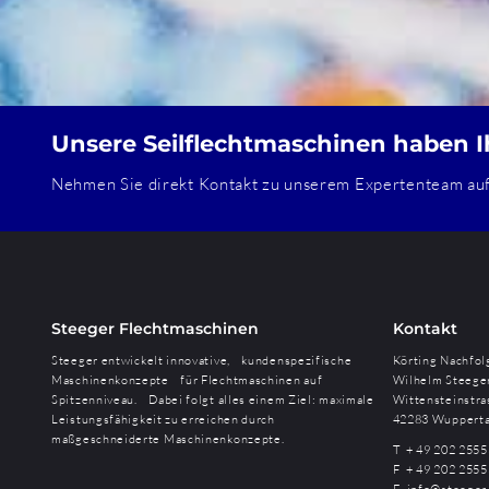
Unsere Seilflechtmaschinen haben I
Nehmen Sie direkt Kontakt zu unserem Expertenteam auf 
Steeger Flechtmaschinen
Kontakt
Steeger entwickelt innovative, kundenspezifische
Körting Nachfol
Maschinenkonzepte für Flechtmaschinen auf
Wilhelm Steege
Spitzenniveau. Dabei folgt alles einem Ziel: maximale
Wittensteinstra
Leistungsfähigkeit zu erreichen durch
42283 Wupperta
maßgeschneiderte Maschinenkonzepte.
T + 49 202 2555
F + 49 202 2555